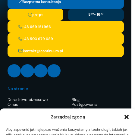
Bezpłatna konsultacja
8
30
- 16
30
pn-pt
+48 669 151 966
+48 500 679 689
kontakt@continuum.pl
LinkedIn
Facebook
Instagram
X
Na stronie
Doradztwo biznesowe
Blog
O nas
Postępowania
Zespół
Kontakt
Zarządzaj zgodą
Restrukturyzacja
Aby zapewnić jak najlepsze wrażenia, korzystamy z technologii, takich jak
Postępowanie o
Pre-pack dla uratowania