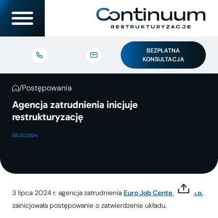
BEZPŁATNA
KONSULTACJA
/
Postępowania
Agencja zatrudnienia inicjuje
restrukturyzację
08.07.2024
3 lipca 2024 r. agencja zatrudnienia
Euro Job Center sp. z o.o.
zainicjowała postępowanie o zatwierdzenie układu.