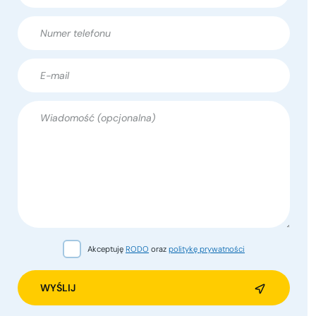
Akceptuję
RODO
oraz
politykę prywatności
Alternative: