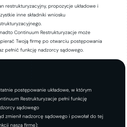
an restrukturyzacyjny, propozycje układowe i
zystkie inne składniki wniosku
strukturyzacyjnego.
nadto Continuum Restrukturyzacje może
pierać Twoją firmę po otwarciu postępowania
az pełnić funkcję nadzorcy sądowego.
tatnie postępowanie układowe, w którym
ntinuum Restrukturyzacje pełni funkcję
dzorcy sądowego
ąd zmienił nadzorcę sądowego i powołał do tej
nkcji naszą firmę):