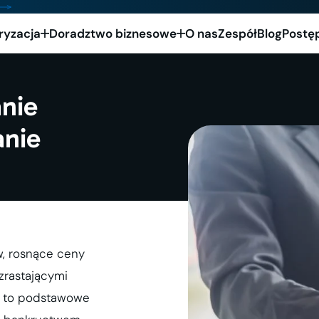
ryzacja
Doradztwo biznesowe
O nas
Zespół
Blog
Postę
nie
anie
w, rosnące ceny
zrastającymi
o to podstawowe