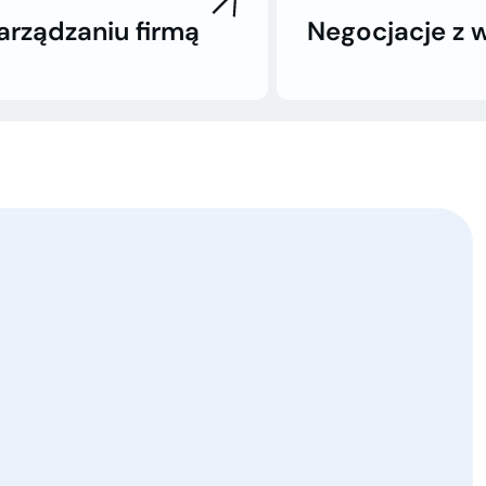
rządzaniu firmą
Negocjacje z w