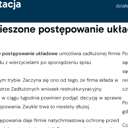
tacja
działa
ieszone postępowanie ukł
e postępowanie układowe
umożliwia zadłużonej firmie
Po
du z wierzycielami po sporządzeniu spisu
są
są
m trybie. Zaczyna się ono od tego, że firma składa w
re
trze Zadłużonych wniosek restrukturyzacyjny.
cz
 w ciągu tygodnia powinien podjąć decyzję w sprawie
Po
powania. Zwykle trwa to niestety dłużej.
gd
ępowania daje firmie natychmiastową ochronę przed
Co