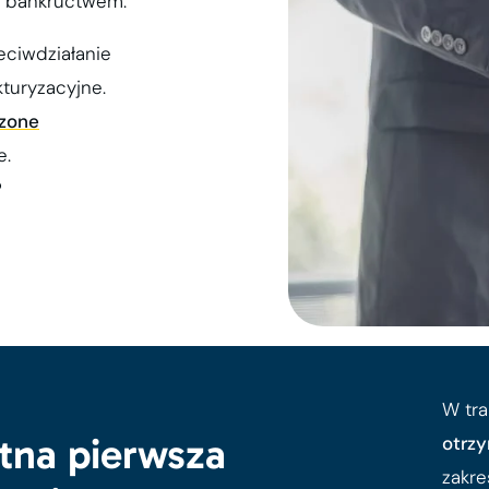
zi bankructwem.
eciwdziałanie
turyzacyjne.
szone
e.
?
W tr
tna pierwsza
otrz
zakre