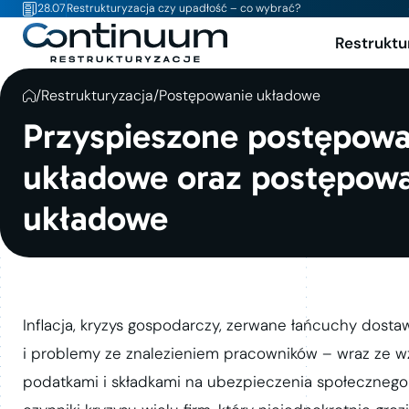
28.07
Restrukturyzacja czy upadłość – co wybrać?
Restruktu
/
Restrukturyzacja
/
Postępowanie układowe
Przyspieszone postępowa
układowe oraz postępow
układowe
Inflacja, kryzys gospodarczy, zerwane łańcuchy dosta
i problemy ze znalezieniem pracowników – wraz ze w
podatkami i składkami na ubezpieczenia społeczneg