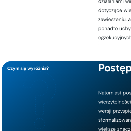
działaniami w
dotyczące wie
zawieszeniu, 
ponadto uchy
egzekucyjnych
Postę
Czym się wyróżnia?
Natomiast po
wierzytelnośc
wersji przyspi
sformalizowan
większe znacz