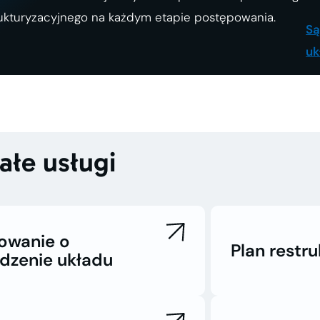
ukturyzacyjnego na każdym etapie postępowania.
Są
u
ałe usługi
owanie o
Plan restr
rdzenie układu