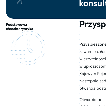
konsul
Przysp
Podstawowa
charakterystyka
Przyspieszon
zawarcie ukła
wierzytelności
w uproszczony
Kajowym Rejes
Następnie sąd
otwarcia postę
Otwarcie post