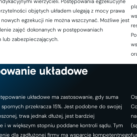
indykacyjnymi wierzycieli. Postępowania egzekucyjne
pl
rzytelności objętych układem ulegają z mocy prawa
ws
a nowych egzekucji nie można wszczynać. Możliwe jest
re
lenie zajęć dokonanych w postępowaniach
Po
 lub zabezpieczających.
ws
or
powanie układowe
stępowanie układowe ma zastosowanie, gdy suma
Os
i spornych przekracza 15%. Jest podobne do swojej
Co
eszonej, trwa jednak dłużej, jest bardziej
na
e i w większym stopniu poddane kontroli sądu. Tym
(s
enie dla zadłużonej firmy ma wsparcie kompetentnego
fu