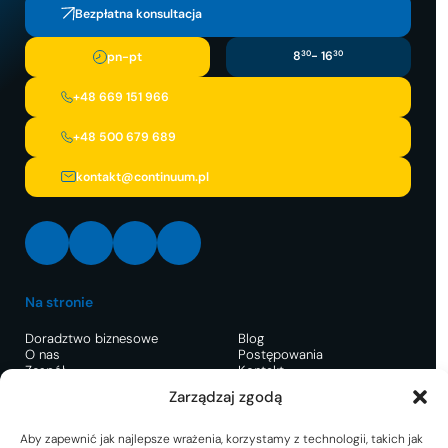
Bezpłatna konsultacja
8
30
- 16
30
pn-pt
+48 669 151 966
+48 500 679 689
kontakt@continuum.pl
LinkedIn
Facebook
Instagram
X
Na stronie
Doradztwo biznesowe
Blog
O nas
Postępowania
Zespół
Kontakt
Zarządzaj zgodą
Restrukturyzacja
Aby zapewnić jak najlepsze wrażenia, korzystamy z technologii, takich jak
Postępowanie o
Pre-pack dla uratowania