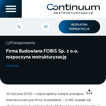
BEZPŁATNA
KONSULTACJA
/
Postępowania
Firma Budowlana FOBIS Sp. z o.o.
rozpoczyna restrukturyzację
19.02.2026
23 stycznia 2026 r. rozpoczęliśmy kolejne postępowanie
restrukturyzacyjne firmy budowlanej – w KRZ ukazało się
obwieszczenie o ustaleniu dnia układowego w postępowaniu o