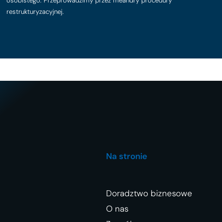
osobistego. Przeprowadzimy przez meandry procedury
restrukturyzacyjnej.
Na stronie
Doradztwo biznesowe
O nas