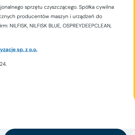
jonalnego sprzętu czyszczącego. Spółka cywilna
icznych producentów maszyn i urządzeń do
firm: NILFISK, NILFISK BLUE, OSPREYDEEPCLEAN,
zacje sp. z o.o.
24.