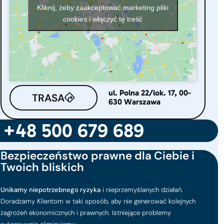
Kliknij, żeby zaakceptować marketing pliki
cookies i włączyć tę treść
ul. Polna 22/lok. 17, 00-
TRASA
630 Warszawa
+48 500 679 689
Bezpieczeństwo prawne dla Ciebie i
Twoich bliskich
Unikamy niepotrzebnego ryzyka
i nieprzemyślanych działań.
Doradzamy Klientom w taki sposób, aby nie generować kolejnych
zagrożeń ekonomicznych i prawnych. Istniejące problemy