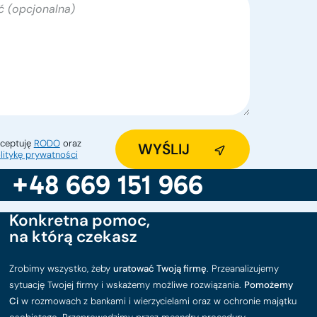
ceptuję
RODO
oraz
litykę prywatności
+48 669 151 966
Konkretna pomoc,
na którą czekasz
Zrobimy wszystko, żeby
uratować Twoją firmę
. Przeanalizujemy
sytuację Twojej firmy i wskażemy możliwe rozwiązania.
Pomożemy
Ci
w rozmowach z bankami i wierzycielami oraz w ochronie majątku