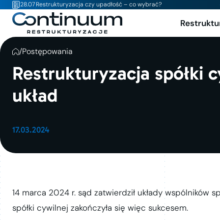
28.07
Restrukturyzacja czy upadłość – co wybrać?
Restruktu
/
Postępowania
Restrukturyzacja spółki 
układ
17.03.2024
14 marca 2024 r. sąd zatwierdził układy wspólników sp
spółki cywilnej zakończyła się więc sukcesem.