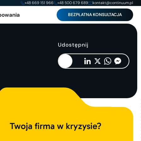
+48 669 151 966
+48 500 679 689
kontakt@continuum.pl
powania
BEZPŁATNA KONSULTACJA
Udostępnij
Copy
Facebook
LinkedIn
X
WhatsApp
Messenger
Link
Twoja firma w kryzysie?