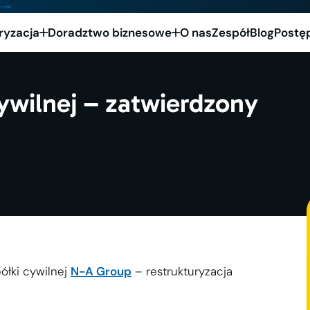
ryzacja
Doradztwo biznesowe
O nas
Zespół
Blog
Postę
cywilnej – zatwierdzony
ółki cywilnej
N-A Group
– restrukturyzacja