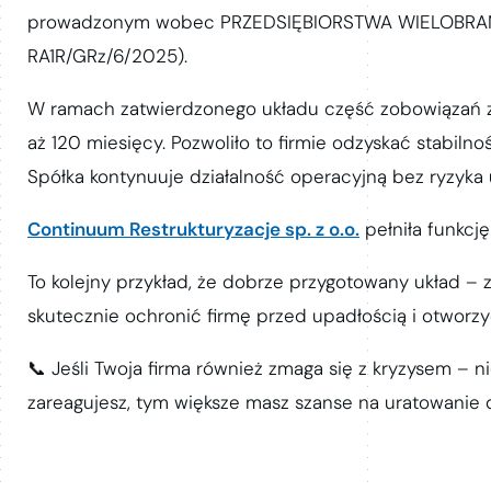
prowadzonym wobec PRZEDSIĘBIORSTWA WIELOBRANŻ
RA1R/GRz/6/2025).
W ramach zatwierdzonego układu część zobowiązań zo
aż 120 miesięcy. Pozwoliło to firmie odzyskać stabiln
Spółka kontynuuje działalność operacyjną bez ryzyka 
Continuum Restrukturyzacje sp. z o.o.
pełniła funkcj
To kolejny przykład, że dobrze przygotowany układ – 
skutecznie ochronić firmę przed upadłością i otworz
📞 Jeśli Twoja firma również zmaga się z kryzysem – n
zareagujesz, tym większe masz szanse na uratowanie d