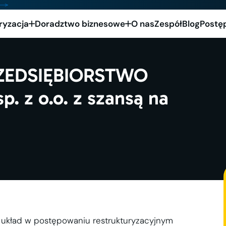
ryzacja
Doradztwo biznesowe
O nas
Zespół
Blog
Postę
PRZEDSIĘBIORSTWO
z o.o. z szansą na
 układ w postępowaniu restrukturyzacyjnym