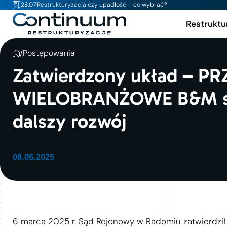
28.07
Restrukturyzacja czy upadłość – co wybrać?
Restruktu
/
Postępowania
Zatwierdzony układ – 
WIELOBRANŻOWE B&M sp. 
dalszy rozwój
08.06.2025
6 marca 2025 r. Sąd Rejonowy w Radomiu zatwierdził