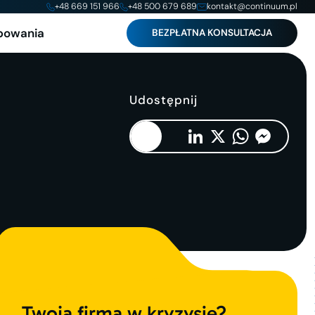
+48 669 151 966
+48 500 679 689
kontakt@continuum.pl
powania
BEZPŁATNA KONSULTACJA
Udostępnij
Copy
Facebook
LinkedIn
X
WhatsApp
Messenger
Link
Twoja firma w kryzysie?