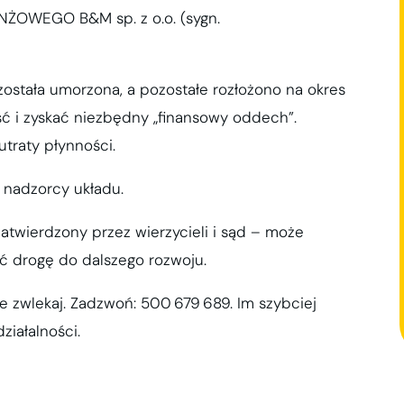
OWEGO B&M sp. z o.o. (sygn.
stała umorzona, a pozostałe rozłożono na okres
ość i zyskać niezbędny „finansowy oddech”.
utraty płynności.
ę nadzorcy układu.
zatwierdzony przez wierzycieli i sąd – może
yć drogę do dalszego rozwoju.
ie zwlekaj. Zadzwoń: 500 679 689. Im szybciej
ziałalności.