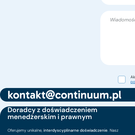
Ak
po
kontakt@continuum.pl
Alternative:
Doradcy z doświadczeniem
menedżerskim i prawnym
Oferujemy unikalne,
interdyscyplinarne doświadczenie
. Nasz