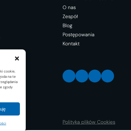
O nas
Zespół
Blog
Postępowania
.
Kontakt
ki cookie,
LinkedIn
Facebook
Instagram
X
goda na te
rzeglądania
ie zgody
uję
Polityka plików Cookies
ości