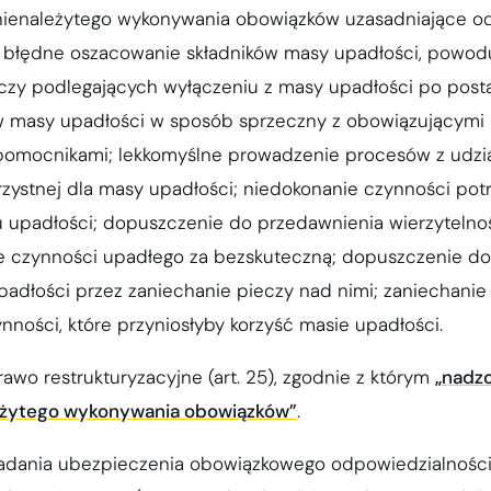
nienależytego wykonywania obowiązków uzasadniające o
; błędne oszacowanie składników masy upadłości, powod
czy podlegających wyłączeniu z masy upadłości po post
w masy upadłości w sposób sprzeczny z obowiązującymi 
 pomocnikami; lekkomyślne prowadzenie procesów z udzi
zystnej dla masy upadłości; niedokonanie czynności pot
 upadłości; dopuszczenie do przedawnienia wierzytelnoś
 czynności upadłego za bezskuteczną; dopuszczenie do 
dłości przez zaniechanie pieczy nad nimi; zaniechanie
ności, które przyniosłyby korzyść masie upadłości.
awo restrukturyzacyjne (art. 25), zgodnie z którym
„nadzo
leżytego wykonywania obowiązków”
.
iadania ubezpieczenia obowiązkowego odpowiedzialności 