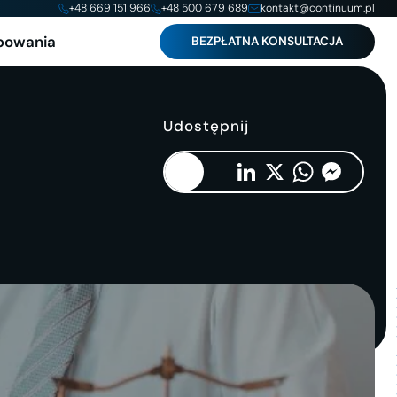
+48 669 151 966
+48 500 679 689
kontakt@continuum.pl
powania
BEZPŁATNA KONSULTACJA
Udostępnij
Copy
Facebook
LinkedIn
X
WhatsApp
Messenger
Link