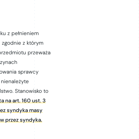
ku z pełnieniem
, zgodnie z którym
e przedmiotu przeważa
czynach
howania sprawcy
 nienależyte
stwo. Stanowisko to
na art. 160 ust. 3
rzez syndyka masy
ów przez syndyka.