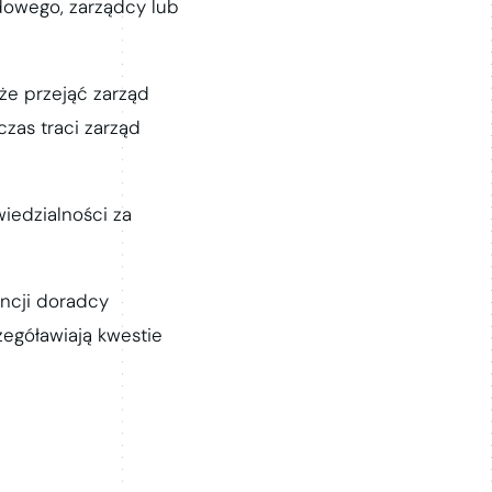
ądowego, zarządcy lub
że przejąć zarząd
zas traci zarząd
iedzialności za
encji doradcy
zegóławiają kwestie