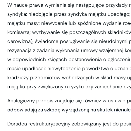
W nauce prawa wymienia się następujące przykłady 
syndyka: nieobjęcie przez syndyka majątku upadłego
majątku masy; niewydanie lub spóźnione wydanie rze
komisarza; wyzbywanie się poszczególnych składnikó
darowizna); świadome posługiwanie się nieudolnymi
rezygnacja z żądania wykonania umowy wzajemnej kor
w odpowiednich księgach postanowienia o ogłoszeniu
masie upadłości; niewytoczenie powództwa o uznanie
kradzieży przedmiotów wchodzących w skład masy upa
majątku przy zwiększonym ryzyku czy zaniechanie czyn
Analogiczny przepis znajduje się również w ustawie pr
odpowiadają za szkodę wyrządzoną na skutek niena
Doradca restrukturyzacyjny zobowiązany jest do pos