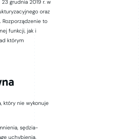
 23 grudnia 2019 r. w
ukturyzacyjnego oraz
. Rozporządzenie to
 funkcji, jak i
nad którym
wna
 który nie wykonuje
nienia, sędzia-
agę uchybienia.