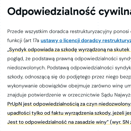
Odpowiedzialność cywiln
Przede wszystkim doradca restrukturyzacyjny ponosi
funkcji (art 17a
ustawy o licencji doradcy restruktur
„Syndyk odpowiada za szkodę wyrządzoną na skutek
pogląd, że podstawą prawną odpowiedzialności syndyk
niedozwolonych. Podstawą odpowiedzialności syndyka
szkody, odnoszącą się do podjętego przez niego bezp
wykonywanie obowiązków obejmuje zarówno winę umyśln
znajduje potwierdzenie w orzecznictwie Sądu Najwyżs
PrUpN jest odpowiedzialnością za czyn niedozwolony
upadłości tylko od faktu wyrządzenia szkody, jeżeli
Jest to odpowiedzialność na zasadzie winy” (wyr. SN z 1