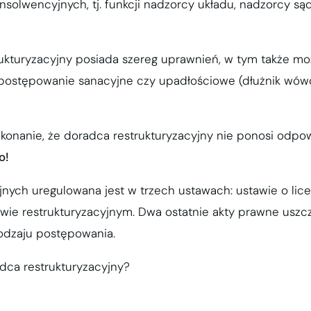
insolwencyjnych, tj. funkcji nadzorcy układu, nadzorcy s
ukturyzacyjny posiada szereg uprawnień, w tym także mo
postępowanie sanacyjne czy upadłościowe (dłużnik wówc
onanie, że doradca restrukturyzacyjny nie ponosi odpow
o!
nych uregulowana jest w trzech ustawach: ustawie o lic
wie restrukturyzacyjnym. Dwa ostatnie akty prawne uszc
 rodzaju postępowania.
adca restrukturyzacyjny?