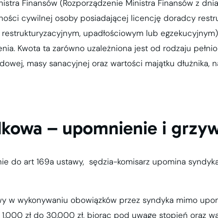
istra Finansów (Rozporządzenie Ministra Finansów z dnia
ści cywilnej osoby posiadającej licencję doradcy restr
u restrukturyzacyjnym, upadłościowym lub egzekucyjnym)
. Kwota ta zarówno uzależniona jest od rodzaju pełnionej
owej, masy sanacyjnej oraz wartości majątku dłużnika, 
kowa – upomnienie i grzy
 do art 169a ustawy, sędzia-komisarz upomina syndyka,
awy w wykonywaniu obowiązków przez syndyka mimo upom
1.000 zł do 30.000 zł, biorąc pod uwagę stopień oraz w