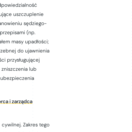
dpowiedzialność
ujące uszczuplenie
anowieniu sędziego-
przepisami (np.
ałem masy upadłości;
rzebnej do ujawnienia
ci przysługującej
zniszczenia lub
 ubezpieczenia
rca i zarządca
cywilnej. Zakres tego