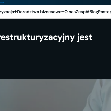
ryzacja
Doradztwo biznesowe
O nas
Zespół
Blog
Postę
estrukturyzacyjny jest