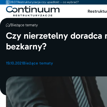
28.07
Restrukturyzacja czy upadłość – co wybrać?
Restruktu
/
Bieżące tematy
Czy nierzetelny doradca r
bezkarny?
19.10.2021
Bieżące tematy