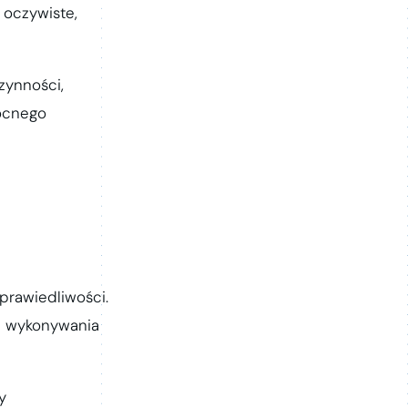
 oczywiste,
zynności,
ocnego
prawiedliwości.
wa wykonywania
y