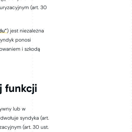
uryzacyjnym (art. 30
du”
) jest niezależna
syndyk ponosi
owaniem i szkodą
 funkcji
ywny lub w
dwołuje syndyka (art.
acyjnym (art. 30 ust.