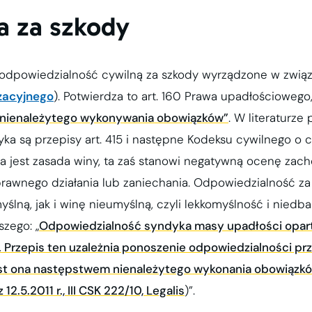
a za szkody
 odpowiedzialność cywilną za szkody wyrządzone w związ
yzacyjnego
). Potwierdza to art. 160 Prawa upadłościowego
 nienależytego wykonywania obowiązków”
. W literaturz
a są przepisy art. 415 i następne Kodeksu cywilnego o 
 jest zasada winy, ta zaś stanowi negatywną ocenę zac
rawnego działania lub zaniechania. Odpowiedzialność za
ą, jak i winę nieumyślną, czyli lekkomyślność i niedbal
zego: „
Odpowiedzialność syndyka masy upadłości oparta 
. Przepis ten uzależnia ponoszenie odpowiedzialności p
 jest ona następstwem nienależytego wykonania obowiązk
2.5.2011 r., III CSK 222/10, Legalis
)”.