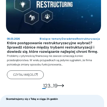
08.03.2026
Bieżące tematy
Doradztwo
Restrukturyzacja
Które postępowanie restrukturyzacyjne wybrać?
Sprawdź różnice między trybami restrukturyzacji i
dowiedz się, które rozwiązanie najlepiej chroni firmę.
Problemy z płynnością finansową nie zawsze oznaczają koniec
przedsiębiorstwa. W wielu przypadkach są jedynie sygnałem, że firma
potrzebuje zmiany sposobu funkcjonowania…
CZYTAJ WIĘCEJ
Stronicowanie
1
2
3
…
19
wpisów
Skontaktujemy się z Tobą w ciągu 24 godzin