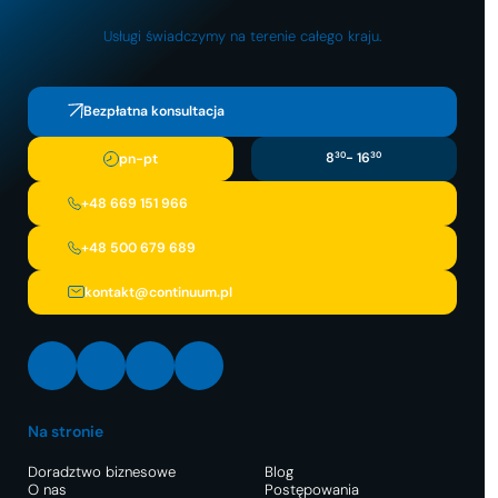
Usługi świadczymy na terenie całego kraju.
Bezpłatna konsultacja
8
30
- 16
30
pn-pt
+48 669 151 966
+48 500 679 689
kontakt@continuum.pl
LinkedIn
Facebook
Instagram
X
Na stronie
Doradztwo biznesowe
Blog
O nas
Postępowania