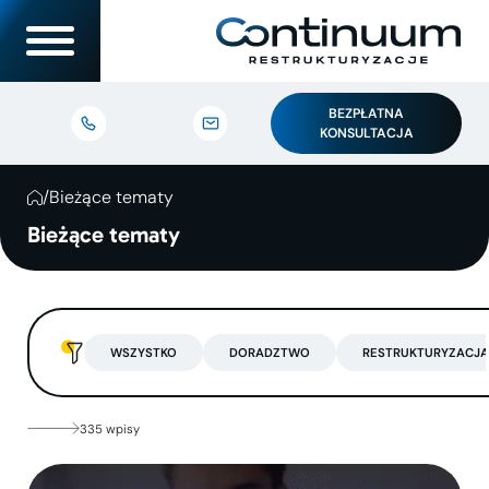
BEZPŁATNA
KONSULTACJA
/
Bieżące tematy
Bieżące tematy
WSZYSTKO
DORADZTWO
RESTRUKTURYZACJA
335 wpisy