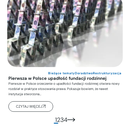
Bieżące tematy
Doradztwo
Restrukturyzacja
Pierwsza w Polsce upadłość fundacji rodzinnej
Pierwsze w Polsce orzeczenie o upadłości fundacji rodzinnej otwiera nowy
rozdział w praktyce stosowania prawa. Pokazuje bowiem, że nawet
instytucja stworzona…
CZYTAJ WIĘCEJ
Stronicowanie
1
2
3
4
wpisów