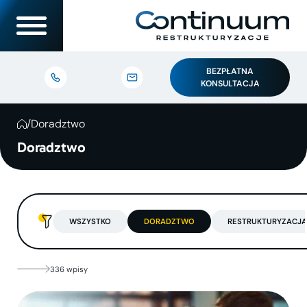
BEZPŁATNA
KONSULTACJA
/
Doradztwo
Doradztwo
WSZYSTKO
DORADZTWO
RESTRUKTURYZACJA
336 wpisy