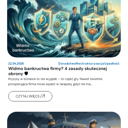
22.04.2026
Doradztwo
Restrukturyzacja
Upadłość
Widmo bankructwa firmy? 4 zasady skutecznej
obrony 🛡️
Kryzysy w biznesie to nie wyjątek – to część gry. Nawet świetnie
prosperująca firma może wpaść w tarapaty, gdyż nie ma…
CZYTAJ WIĘCEJ