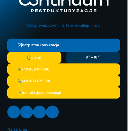
Usługi świadczymy na terenie całego kraju.
Bezpłatna konsultacja
8
30
- 16
30
pn-pt
+48 669 151 966
+48 500 679 689
kontakt@continuum.pl
LinkedIn
Facebook
Instagram
X
Na stronie