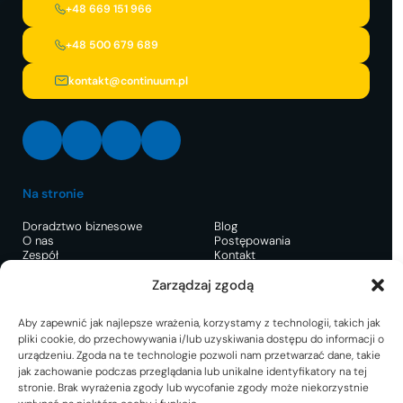
+48 669 151 966
+48 500 679 689
kontakt@continuum.pl
LinkedIn
Facebook
Instagram
X
Na stronie
Doradztwo biznesowe
Blog
O nas
Postępowania
Zespół
Kontakt
Zarządzaj zgodą
Restrukturyzacja
Postępowanie o
Pre-pack dla uratowania
Aby zapewnić jak najlepsze wrażenia, korzystamy z technologii, takich jak
zatwierdzenie układu
firmy
pliki cookie, do przechowywania i/lub uzyskiwania dostępu do informacji o
Plan restrukturyzacyjny
Postępowanie układowe
urządzeniu. Zgoda na te technologie pozwoli nam przetwarzać dane, takie
Negocjacje z wierzycielami
Ochrona prawna dla firmy i
jak zachowanie podczas przeglądania lub unikalne identyfikatory na tej
Postępowanie sanacyjne
Zarządu
stronie. Brak wyrażenia zgody lub wycofanie zgody może niekorzystnie
Pomoc w zarządzaniu firmą
Upadłość przedsiębiorstwa