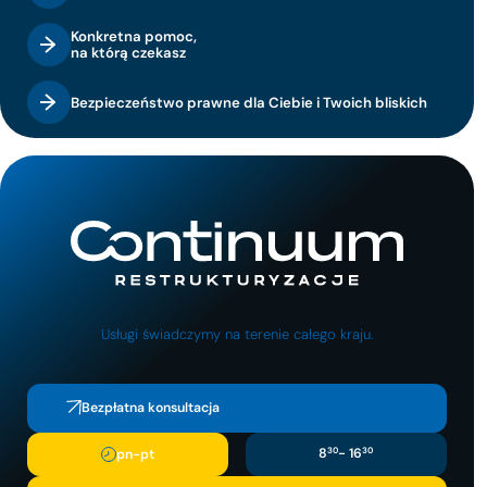
Konkretna pomoc,
na którą czekasz
Bezpieczeństwo prawne dla Ciebie i Twoich bliskich
Usługi świadczymy na terenie całego kraju.
Bezpłatna konsultacja
8
30
- 16
30
pn-pt