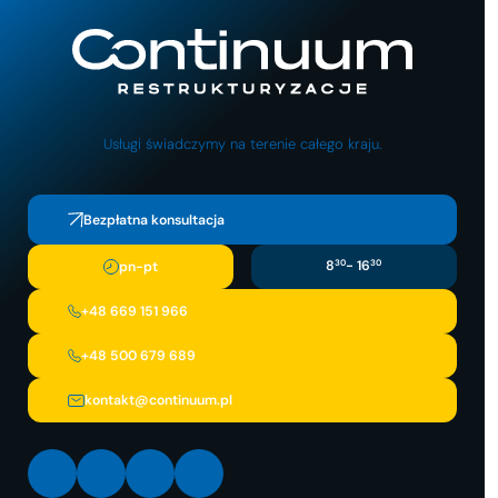
Usługi świadczymy na terenie całego kraju.
Bezpłatna konsultacja
8
30
- 16
30
pn-pt
+48 669 151 966
+48 500 679 689
kontakt@continuum.pl
LinkedIn
Facebook
Instagram
X