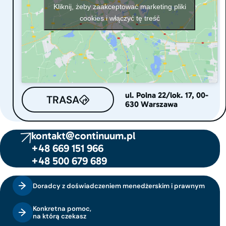
Kliknij, żeby zaakceptować marketing pliki
cookies i włączyć tę treść
ul. Polna 22/lok. 17, 00-
TRASA
630 Warszawa
kontakt@continuum.pl
+48 669 151 966
+48 500 679 689
Doradcy z doświadczeniem menedżerskim i prawnym
Konkretna pomoc,
na którą czekasz