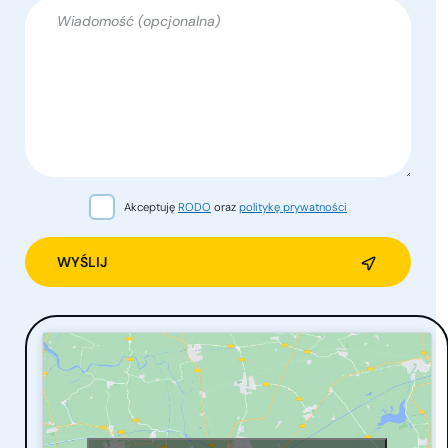
Akceptuję
RODO
oraz
politykę prywatności
Alternative: