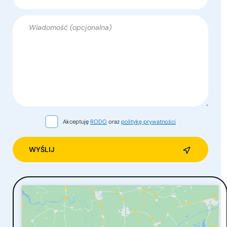
Akceptuję
RODO
oraz
politykę prywatności
Alternative: