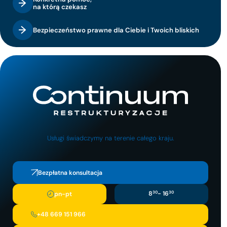
na którą czekasz
Bezpieczeństwo prawne dla Ciebie i Twoich bliskich
Usługi świadczymy na terenie całego kraju.
Bezpłatna konsultacja
8
30
- 16
30
pn-pt
+48 669 151 966