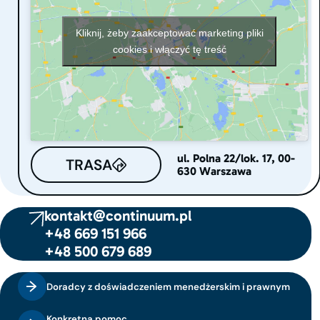
Kliknij, żeby zaakceptować marketing pliki
cookies i włączyć tę treść
ul. Polna 22/lok. 17, 00-
TRASA
630 Warszawa
kontakt@continuum.pl
+48 669 151 966
+48 500 679 689
Doradcy z doświadczeniem menedżerskim i prawnym
Konkretna pomoc,