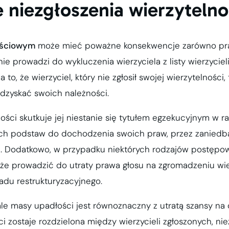
e niezgłoszenia wierzytelno
ościowym
może mieć poważne konsekwencje zarówno praw
nie prowadzi do wykluczenia wierzyciela z listy wierzycie
o, że wierzyciel, który nie zgłosił swojej wierzytelności,
dzyskać swoich należności.
ności skutkuje jej niestanie się tytułem egzekucyjnym w
ch podstaw do dochodzenia swoich praw, przez zaniedban
. Dodatkowo, w przypadku niektórych rodzajów postępo
że prowadzić do utraty prawa głosu na zgromadzeniu wierz
adu restrukturyzacyjnego.
ale masy upadłości jest równoznaczny z utratą szansy na
 zostaje rozdzielona między wierzycieli zgłoszonych, ni