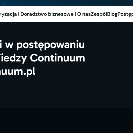
ryzacja
Doradztwo biznesowe
O nas
Zespół
Blog
Postę
ci w postępowaniu
iedzy Continuum
nuum.pl