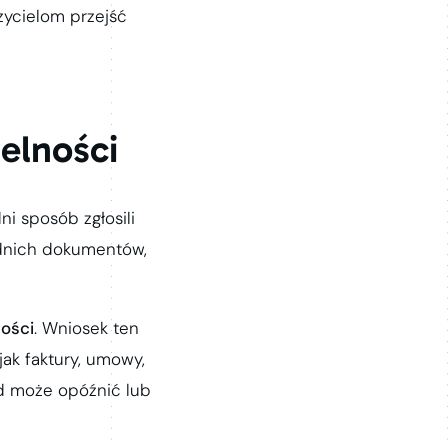
zycielom przejść
elności
ni sposób zgłosili
ednich dokumentów,
ności
. Wniosek ten
jak faktury, umowy,
ąd może opóźnić lub