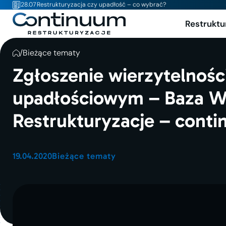
28.07
Restrukturyzacja czy upadłość – co wybrać?
Restruktu
/
Bieżące tematy
Zgłoszenie wierzytelnoś
upadłościowym – Baza W
Restrukturyzacje – conti
19.04.2020
Bieżące tematy