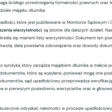
ga ścisłego przestrzegania formalności prawnych oraz t
ziale majątku dłużnika.
padłości, które jest publikowane w Monitorze Sądowym i
szenia wierzytelności
, są istotne dla dalszych działań. Na
reśla się mianem listy wierzytelności. Dokument ten po
ak kwota, data powstania zobowiązania oraz dowody dokum
 do syndyka, który zarządza majątkiem dłużnika w trakcie
 dokumentów, które są wysyłane, ponieważ mogą one pos
 dokumentów, sąd upadłościowy przeprowadza weryfikacj
twa w pierwszym posiedzeniu wierzycielów oraz w głosow
 skutecznie odzyskać należności w procesie upadłościow