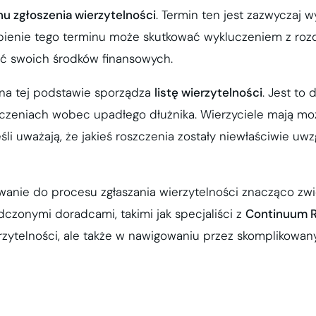
nu zgłoszenia wierzytelności
. Termin ten jest zazwyczaj 
gapienie tego terminu może skutkować wykluczeniem z roz
ać swoich środków finansowych.
 na tej podstawie sporządza
listę wierzytelności
. Jest to
szczeniach wobec upadłego dłużnika. Wierzyciele mają m
eśli uważają, że jakieś roszczenia zostały niewłaściwie uw
anie do procesu zgłaszania wierzytelności znacząco zwi
czonymi doradcami, takimi jak specjaliści z
Continuum R
zytelności, ale także w nawigowaniu przez skomplikowan