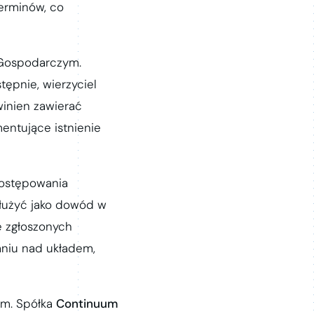
erminów, co
 Gospodarczym.
stępnie, wierzyciel
winien zawierać
entujące istnienie
 postępowania
łużyć jako dowód w
ę zgłoszonych
aniu nad układem,
ym. Spółka
Continuum