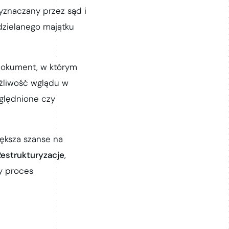
wyznaczany przez sąd i
dzielanego majątku
 dokument, w którym
ożliwość wglądu w
zględnione czy
ększa szanse na
estrukturyzacje
,
y proces