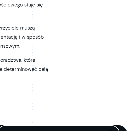
ściowego staje się
erzyciele muszą
entacją i w sposób
nansowym.
doradztwa, które
oże determinować całą