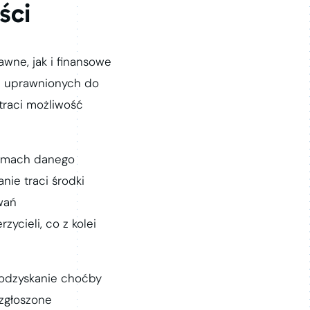
ści
ne, jak i finansowe
li uprawnionych do
 traci możliwość
 ramach danego
ie traci środki
wań
ycieli, co z kolei
 odzyskanie choćby
ezgłoszone