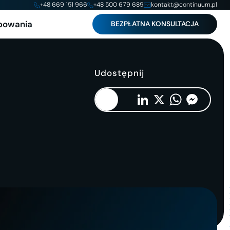
+48 669 151 966
+48 500 679 689
kontakt@continuum.pl
powania
BEZPŁATNA KONSULTACJA
Udostępnij
Copy
Facebook
LinkedIn
X
WhatsApp
Messenger
Link