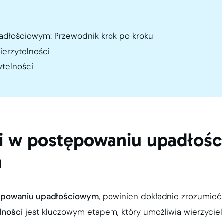
adłościowym: Przewodnik krok po kroku
ierzytelności
ytelności
ci w postępowaniu upadłoś
u
ępowaniu upadłościowym
, powinien dokładnie zrozumieć
lności
jest kluczowym etapem, który umożliwia wierzyciel