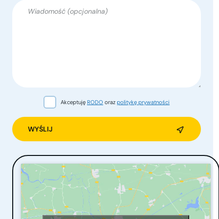
Akceptuję
RODO
oraz
politykę prywatności
Alternative: