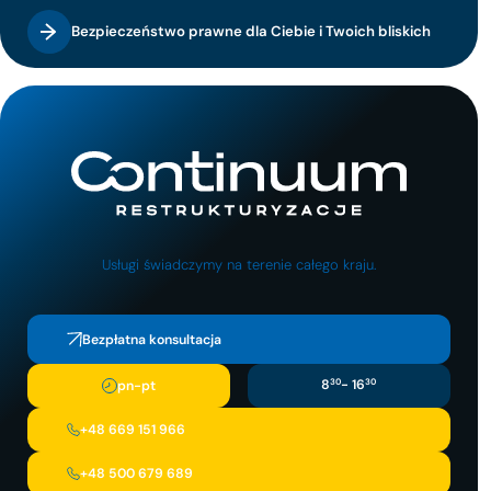
Bezpieczeństwo prawne dla Ciebie i Twoich bliskich
Usługi świadczymy na terenie całego kraju.
Bezpłatna konsultacja
8
30
- 16
30
pn-pt
+48 669 151 966
+48 500 679 689