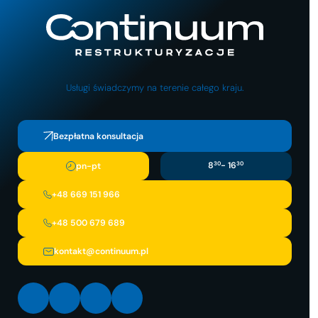
Usługi świadczymy na terenie całego kraju.
Bezpłatna konsultacja
8
30
- 16
30
pn-pt
+48 669 151 966
+48 500 679 689
kontakt@continuum.pl
LinkedIn
Facebook
Instagram
X